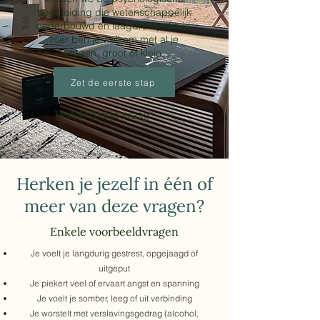
begeleiding die wetenschappelijk
onderbouwd en laagdrempelig is.
Hier ben je welkom met al je
vragen, groot of klein.
Zet de eerste stap
Twijfel? Stel je vraag
Herken je jezelf in één of
meer van deze vragen?
Enkele voorbeeldvragen
Je voelt je langdurig gestrest, opgejaagd of
uitgeput
Je piekert veel of ervaart angst en spanning
Je voelt je somber, leeg of uit verbinding
Je worstelt met verslavingsgedrag (alcohol,