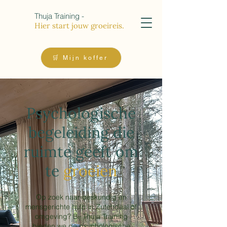
Thuja Training -
Hier start jouw groeireis.
🛒 Mijn koffer
Psychologische
begeleiding die
ruimte geeft om
te
groeien
Op zoek naar deskundig en
mensgerichte hulp in Zutendaal of
omgeving? Bij Thuja Training
bieden we de psychologische